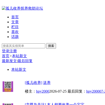
首页
文章
栏目
喜欢
话题
搜索
登录
注册
首页
>
本站新文
最新发文
|
最后回复
本站新文
[孤儿收养]
送养
楼主：
hpy2000
2026-07-25
最后回复：
hpy2000
07-
[弃婴岛关注]
本人想要收养一个宝宝