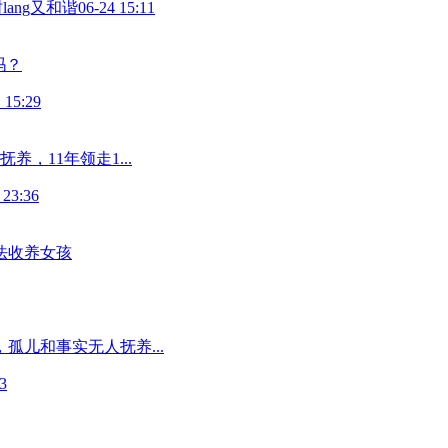
lang又和谐
06-24 15:11
吗？
 15:29
，11年领走1...
 23:36
法收养女孩
孤儿和事实无人抚养...
3